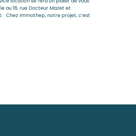
ice location se fera un plaisir de vous
e au 18, rue Docteur Mazet et
t. Chez Immothep, notre projet, c’est