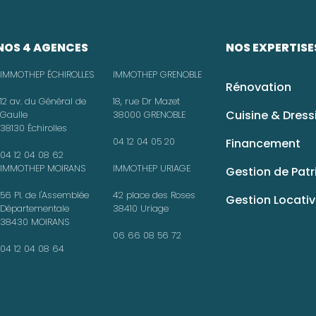
NOS 4 AGENCES
NOS EXPERTISE
IMMOTHEP ÉCHIROLLES
IMMOTHEP GRENOBLE
Rénovation
12 av. du Général de
18, rue Dr Mazet
Cuisine & Dress
Gaulle
38000 GRENOBLE
38130 Échirolles
04 12 04 05 20
Financement
04 12 04 08 62
IMMOTHEP MOIRANS
IMMOTHEP URIAGE
Gestion de Pat
56 Pl. de l'Assemblée
42 place des Roses
Gestion Locati
Départementale
38410 Uriage
38430 MOIRANS
06 66 08 56 72
04 12 04 08 64