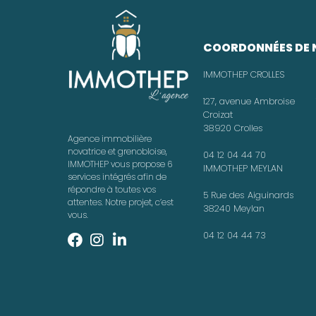
COORDONNÉES DE 
IMMOTHEP CROLLES
127, avenue Ambroise
Croizat
38920 Crolles
Agence immobilière
novatrice et grenobloise,
04 12 04 44 70
IMMOTHEP vous propose 6
IMMOTHEP MEYLAN
services intégrés afin de
répondre à toutes vos
5 Rue des Aiguinards
attentes. Notre projet, c’est
38240 Meylan
vous.
04 12 04 44 73