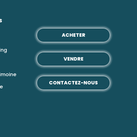
S
ACHETER
ing
VENDRE
rimoine
CONTACTEZ-NOUS
ve