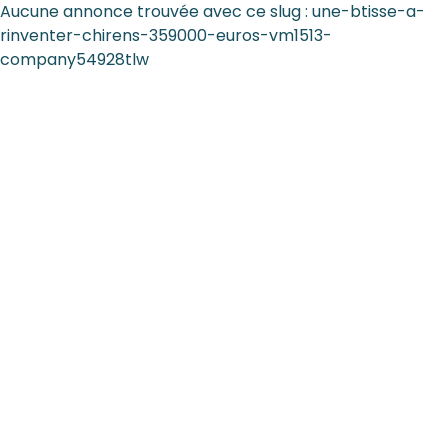
Aucune annonce trouvée avec ce slug : une-btisse-a-
rinventer-chirens-359000-euros-vm1513-
company54928tlw