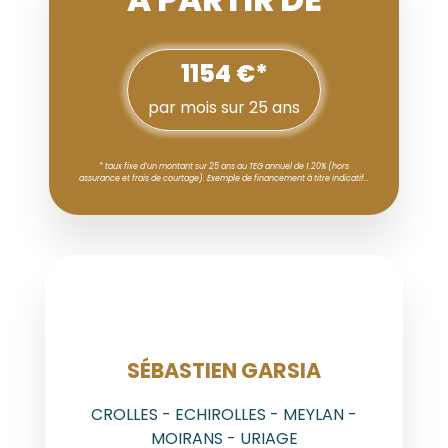
1154 €*
par mois sur 25 ans
* taux fixe d’un montant sur 25 ans au TEG annuel de 1.20% (hors
assurance et frais de courtage). Exemple de financement à titre indicatif…
AGENT
SÉBASTIEN GARSIA
CROLLES - ECHIROLLES - MEYLAN -
MOIRANS - URIAGE