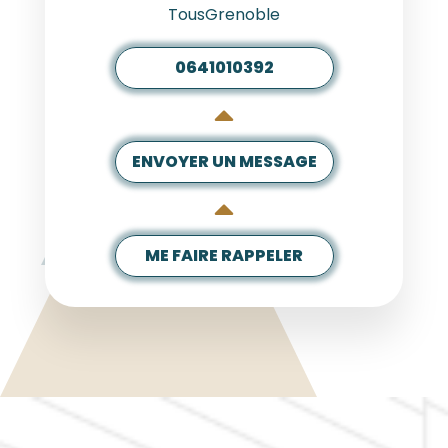
TousGrenoble
0641010392
ENVOYER UN MESSAGE
ME FAIRE RAPPELER