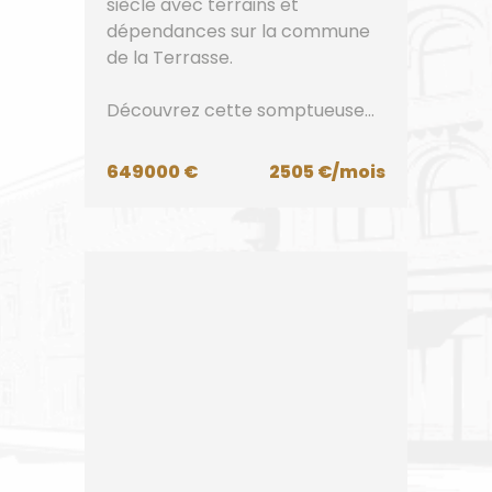
siècle avec terrains et
dépendances sur la commune
de la Terrasse.
Découvrez cette somptueuse
maison de baron datant des
ann�...
649000 €
2505 €/mois