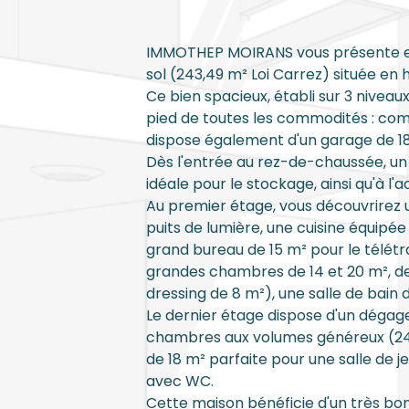
IMMOTHEP MOIRANS vous présente en 
sol (243,49 m² Loi Carrez) située en
Ce bien spacieux, établi sur 3 nivea
pied de toutes les commodités : comm
dispose également d'un garage de 18
Dès l'entrée au rez-de-chaussée, 
idéale pour le stockage, ainsi qu'à l'a
Au premier étage, vous découvrirez 
puits de lumière, une cuisine équipée
grand bureau de 15 m² pour le télétr
grandes chambres de 14 et 20 m², 
dressing de 8 m²), une salle de bain
Le dernier étage dispose d'un dégag
chambres aux volumes généreux (24 
de 18 m² parfaite pour une salle de j
avec WC.
Cette maison bénéficie d'un très bo