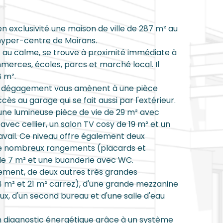
exclusivité une maison de ville de 287 m² au
 hyper-centre de Moirans.
ux au calme, se trouve à proximité immédiate à
erces, écoles, parcs et marché local. Il
 m².
un dégagement vous amènent à une pièce
ccès au garage qui se fait aussi par l'extérieur.
une lumineuse pièce de vie de 29 m² avec
 avec cellier, un salon TV cosy de 19 m² et un
avail. Ce niveau offre également deux
de nombreux rangements (placards et
 de 7 m² et une buanderie avec WC.
ement, de deux autres très grandes
m² et 21 m² carrez), d'une grande mezzanine
eux, d'un second bureau et d'une salle d'eau
n diagnostic énergétique grâce à un système