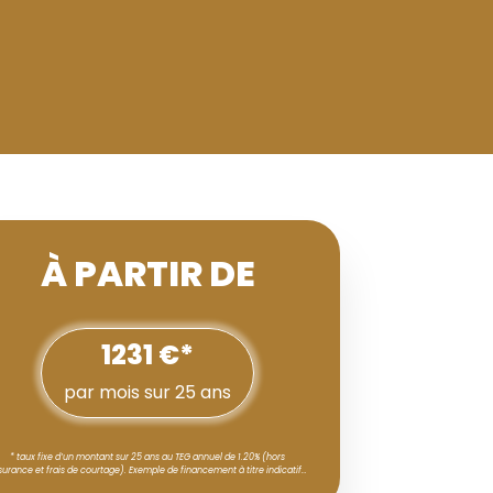
À PARTIR DE
1231 €*
par mois sur 25 ans
* taux fixe d’un montant sur 25 ans au TEG annuel de 1.20% (hors
surance et frais de courtage). Exemple de financement à titre indicatif…