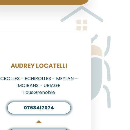
AGENT
AUDREY LOCATELLI
CROLLES - ECHIROLLES - MEYLAN -
MOIRANS - URIAGE
TousGrenoble
0768417074