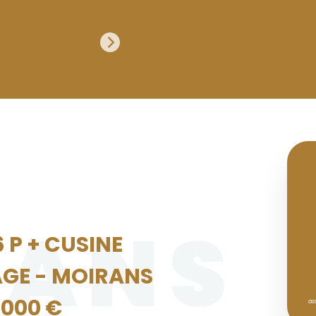
RANS
6 P + CUSINE
AGE - MOIRANS
9000 €
as