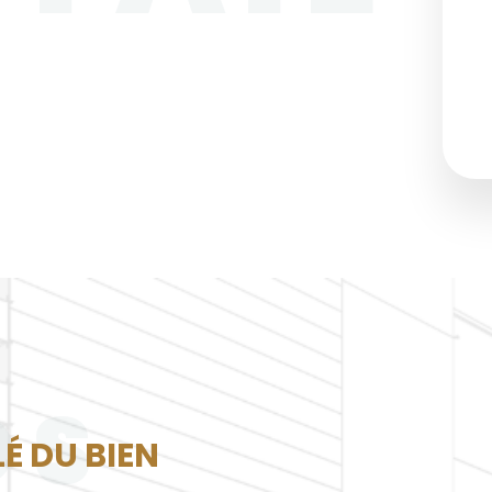
OS
LÉ DU BIEN