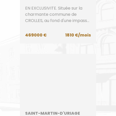
EN EXCLUSIVITE. Située sur la
charmante commune de
CROLLES, au fond d'une impasse
paisible et à proximité
immédiate des écoles et...
469000 €
1810 €/mois
SAINT-MARTIN-D'URIAGE