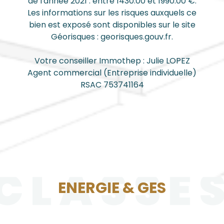
de l'année 2021 : entre 1430.00 et 1990.00 €.
Les informations sur les risques auxquels ce
bien est exposé sont disponibles sur le site
Géorisques : georisques.gouv.fr.
Votre conseiller Immothep : Julie LOPEZ
Agent commercial (Entreprise individuelle)
RSAC 753741164
CLASSE
ENERGIE & GES