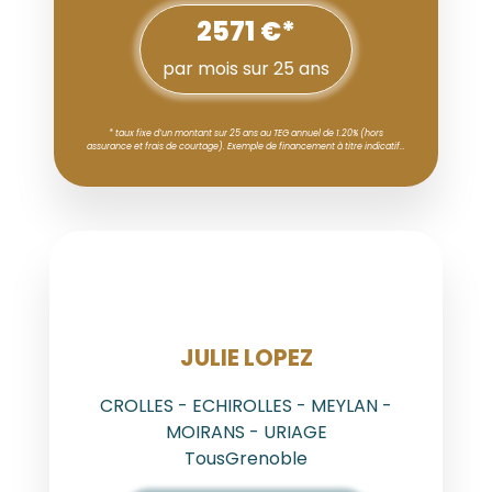
2571 €*
par mois sur 25 ans
* taux fixe d’un montant sur 25 ans au TEG annuel de 1.20% (hors
assurance et frais de courtage). Exemple de financement à titre indicatif…
AGENT
JULIE LOPEZ
CROLLES - ECHIROLLES - MEYLAN -
MOIRANS - URIAGE
TousGrenoble