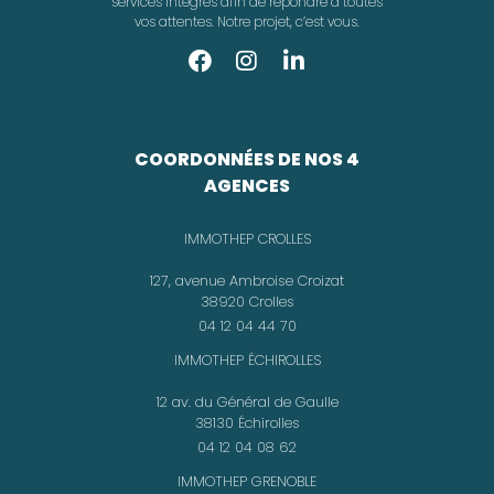
services intégrés afin de répondre à toutes
vos attentes. Notre projet, c’est vous.
COORDONNÉES DE NOS 4
AGENCES
IMMOTHEP CROLLES
127, avenue Ambroise Croizat
38920 Crolles
04 12 04 44 70
IMMOTHEP ÉCHIROLLES
12 av. du Général de Gaulle
38130 Échirolles
04 12 04 08 62
IMMOTHEP GRENOBLE