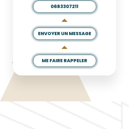
0683307211
ENVOYER UN MESSAGE
ME FAIRE RAPPELER