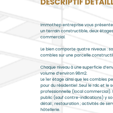
INF
DESCRIPTIF DÉTAIL
Immothep entreprise vous présente u
un terrain constructible, deux étage
commercial.
Le bien comporte quatre niveaux : so
combles sur une parcelle construct
Chaque niveau à une superficie d’env
volume d’environ 98m2.
Le 1er étage ainsi que les combles p
pour du résidentiel .Seul le rdc et le
professionnelle (local commercial). 
public (sauf contre-indications) y s
détail ; restauration ; activités de ser
hôtellerie.