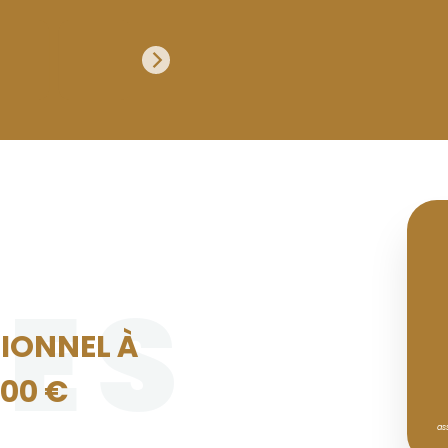
VES
SIONNEL À
000 €
as