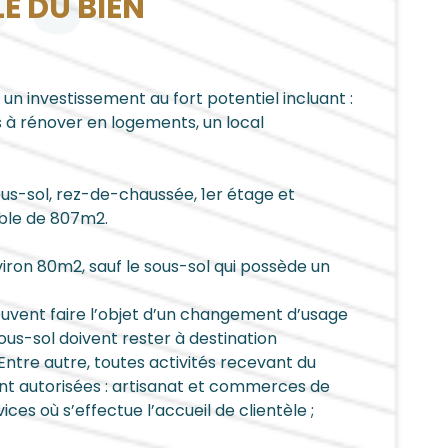
OS
LÉ DU BIEN
n investissement au fort potentiel incluant :
s à rénover en logements, un local
us-sol, rez-de-chaussée, 1er étage et
ible de 807m2.
iron 80m2, sauf le sous-sol qui possède un
euvent faire l’objet d’un changement d’usage
 sous-sol doivent rester à destination
Entre autre, toutes activités recevant du
ont autorisées : artisanat et commerces de
vices où s’effectue l’accueil de clientèle ;