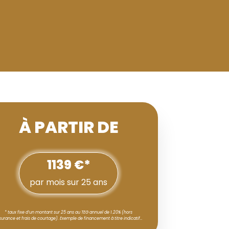
À PARTIR DE
1139 €*
par mois sur 25 ans
* taux fixe d’un montant sur 25 ans au TEG annuel de 1.20% (hors
surance et frais de courtage). Exemple de financement à titre indicatif…