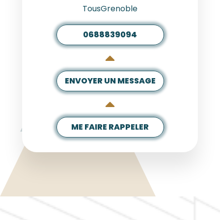
TousGrenoble
0688839094
ENVOYER UN MESSAGE
ME FAIRE RAPPELER