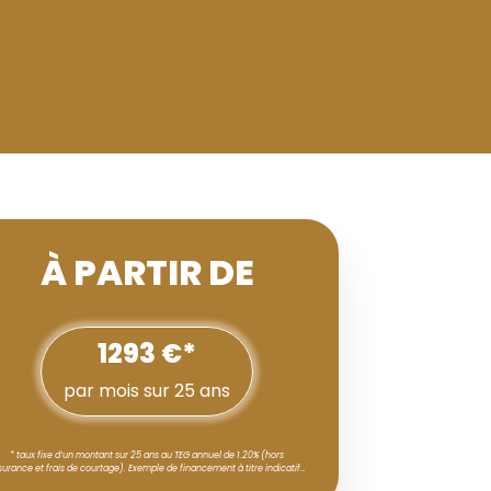
À PARTIR DE
1293 €*
par mois sur 25 ans
* taux fixe d’un montant sur 25 ans au TEG annuel de 1.20% (hors
surance et frais de courtage). Exemple de financement à titre indicatif…