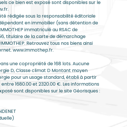
uels ce bien est exposé sont disponibles sur le
.fr.
é rédigée sous la responsabilité éditoriale
dépendant en immobilier (sans détention de
S IMMOTHEP immatriculé au RSAC de
, titulaire de la carte de démarchage
 IMMOTHEP. Retrouvez tous nos biens ainsi
ternet. www.immothep.fr.
Dans une copropriété de 168 lots. Aucune
ergie D, Classe climat D Montant moyen
gie pour un usage standard, établi à partir
 : entre 1680.00 et 2320.00 €. Les informations
xposé sont disponibles sur le site Géorisques :
ANDENET
duelle)