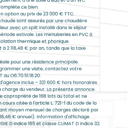
également d’une salle d’eau et d’un WC
complète ce bien.
n option au prix de 23 000 € TTC.
 chaude sont assurés par une chaudière
eur avec un split installé dans le séjour
ériode estivale. Les menuiseries en PVC à
solation thermique et phonique.
à 2 118,48 € par an, tandis que la taxe
éale pour une résidence principale.
ogrammer une visite, contactez votre
au O6.70.51.18.20.
 d'agence inclus – 321 600 € hors honoraires
la charge du vendeur. La présente annonce
ne copropriété de 168 lots au total et ne
cours citée à l'article L. 721-1 du code de la
ntant moyen mensuel de charges déclaré par
118,48 € annuel). Information d'affichage
GIE D indice 165 et classe CLIMAT D indice 32.