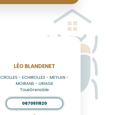
AGENT
LÉO BLANDENET
CROLLES - ECHIROLLES - MEYLAN -
MOIRANS - URIAGE
TousGrenoble
0670511820