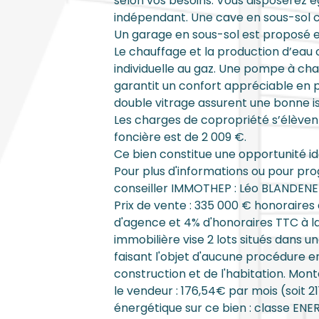
selon vos besoins. Vous disposerez 
indépendant. Une cave en sous-sol 
Un garage en sous-sol est proposé e
Le chauffage et la production d’eau
individuelle au gaz. Une pompe à chal
garantit un confort appréciable en p
double vitrage assurent une bonne i
Les charges de copropriété s’élèvent 
foncière est de 2 009 €.
Ce bien constitue une opportunité id
Pour plus d'informations ou pour pr
conseiller IMMOTHEP : Léo BLANDENET 
Prix de vente : 335 000 € honoraires
d'agence et 4% d'honoraires TTC à 
immobilière vise 2 lots situés dans u
faisant l'objet d'aucune procédure en 
construction et de l'habitation. Mo
le vendeur : 176,54€ par mois (soit 2
énergétique sur ce bien : classe ENER