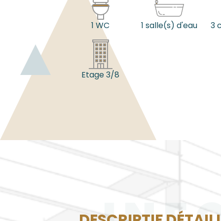
1 WC
1 salle(s) d'eau
3 
Etage 3/8
INF
DESCRIPTIF DÉTAIL