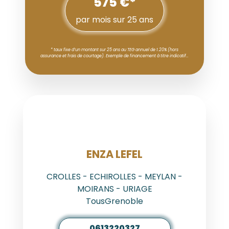
575 €*
par mois sur 25 ans
* taux fixe d’un montant sur 25 ans au TEG annuel de 1.20% (hors
assurance et frais de courtage). Exemple de financement à titre indicatif…
AGENT
ENZA LEFEL
CROLLES - ECHIROLLES - MEYLAN -
MOIRANS - URIAGE
TousGrenoble
0613220327