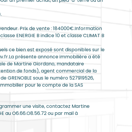
pour un premier achat, un pied-à-terre ou un
.
vendeur. Prix de vente : 184000€.Information
 classe ENERGIE B indice 10 et classe CLIMAT B
uels ce bien est exposé sont disponibles sur le
uv.fr.La présente annonce immobilière a été
iale de Martine Giordano, mandataire
ention de fonds), agent commercial de la
de GRENOBLE sous le numéro 527919526,
 immobilier pour le compte de la SAS
ogrammer une visite, contactez Martine
au O6.66.O8.56.72 ou par mail à