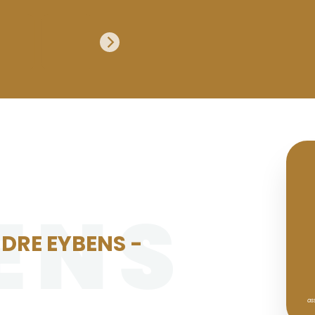
ENS
DRE EYBENS -
as