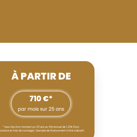
À PARTIR DE
710 €*
par mois sur 25 ans
* taux fixe d’un montant sur 25 ans au TEG annuel de 1.20% (hors
surance et frais de courtage). Exemple de financement à titre indicatif…