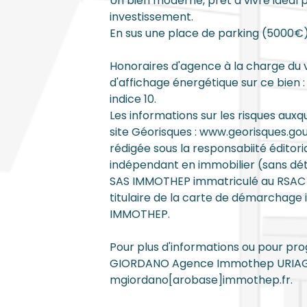
Un bien moderne, prêt à vivre idéal 
investissement.
En sus une place de parking (5000€)
Honoraires d'agence à la charge du 
d'affichage énergétique sur ce bien :
indice 10.
Les informations sur les risques auxq
site Géorisques : www.georisques.go
rédigée sous la responsabiité éditor
indépendant en immobilier (sans dét
SAS IMMOTHEP immatriculé au RSAC 
titulaire de la carte de démarchage
IMMOTHEP.
Pour plus d'informations ou pour pr
GIORDANO Agence Immothep URIAGE 
mgiordano[arobase]immothep.fr.