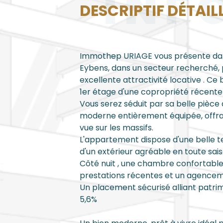
INF
DESCRIPTIF DÉTAIL
Immothep URIAGE vous présente dan
Eybens, dans un secteur recherché, 
excellente attractivité locative . C
1er étage d'une copropriété récente 
Vous serez séduit par sa belle pièce 
moderne entièrement équipée, offra
vue sur les massifs.
L'appartement dispose d'une belle te
d'un extérieur agréable en toute sais
Côté nuit , une chambre confortable,
prestations récentes et un agencem
Un placement sécurisé alliant patrim
5,6%