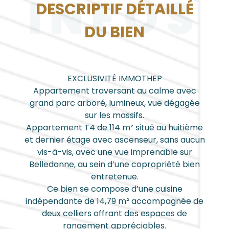
INFOS
DESCRIPTIF DÉTAILLÉ
DU BIEN
EXCLUSIVITÉ IMMOTHEP
Appartement traversant au calme avec
grand parc arboré, lumineux, vue dégagée
sur les massifs.
Appartement T4 de 114 m² situé au huitième
et dernier étage avec ascenseur, sans aucun
vis-à-vis, avec une vue imprenable sur
Belledonne, au sein d’une copropriété bien
entretenue.
Ce bien se compose d’une cuisine
indépendante de 14,79 m² accompagnée de
deux celliers offrant des espaces de
rangement appréciables.