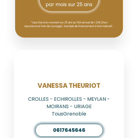
par mois sur 25 ans
* taux fixe d’un montant sur 25 ans au TEG annuel de 1.20% (hors
assurance et frais de courtage). Exemple de financement à titre indicatif…
AGENT
VANESSA THEURIOT
CROLLES - ECHIROLLES - MEYLAN -
MOIRANS - URIAGE
TousGrenoble
0617645646