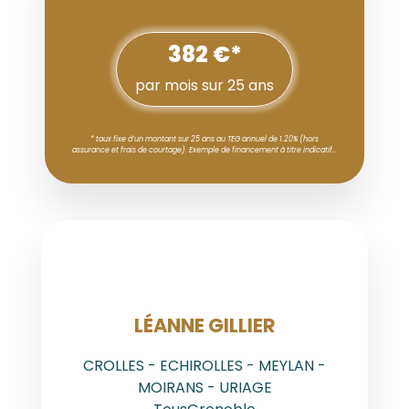
382 €*
par mois sur 25 ans
* taux fixe d’un montant sur 25 ans au TEG annuel de 1.20% (hors
assurance et frais de courtage). Exemple de financement à titre indicatif…
AGENT
LÉANNE GILLIER
CROLLES - ECHIROLLES - MEYLAN -
MOIRANS - URIAGE