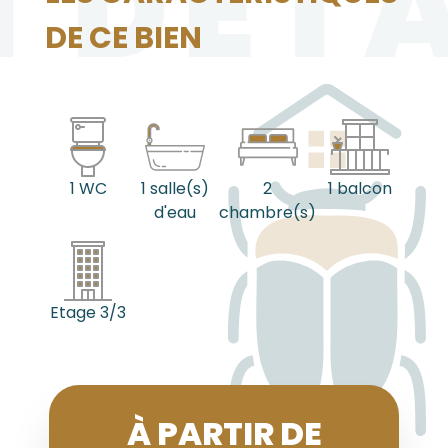
N DÉTA
DE CE BIEN
1 WC
1 salle(s)
2
1 balcon
d'eau
chambre(s)
Etage 3/3
À PARTIR DE