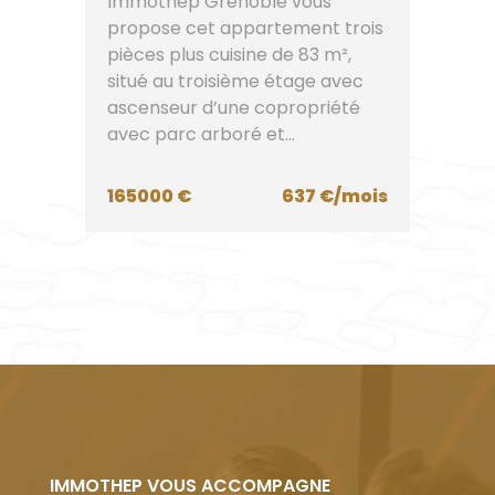
Immothep Grenoble vous
propose cet appartement trois
pièces plus cuisine de 83 m²,
situé au troisième étage avec
ascenseur d’une copropriété
avec parc arboré et...
165000 €
637 €/mois
IMMOTHEP VOUS ACCOMPAGNE