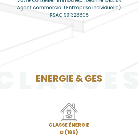
Votre conseiller Immothep : Léanne GILLIER
Agent commercial (Entreprise individuelle)
RSAC 991328808
CLASSE
ENERGIE & GES
CLASSE ÉNERGIE
D (185)