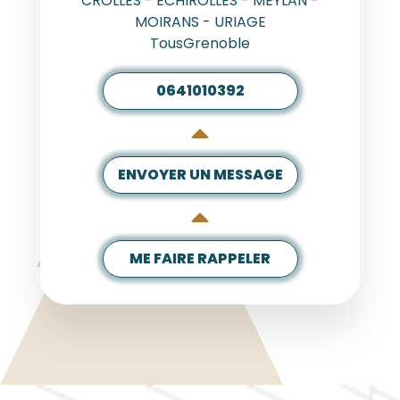
CROLLES - ECHIROLLES - MEYLAN -
MOIRANS - URIAGE
TousGrenoble
0641010392
ENVOYER UN MESSAGE
ME FAIRE RAPPELER